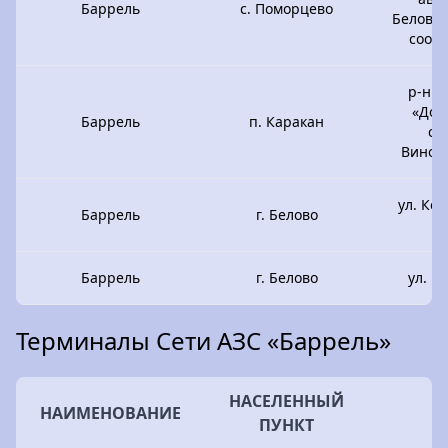
Баррель
с. Поморцево
Белово 
соор
р-н б
«Дор
Баррель
п. Каракан
ст
Виног
ул. Ке
Баррель
г. Белово
Баррель
г. Белово
ул. Ю
Терминалы Сети АЗС «Баррель»
НАСЕЛЕННЫЙ
НАИМЕНОВАНИЕ
А
ПУНКТ