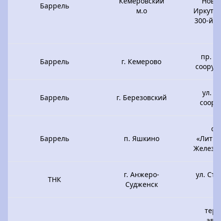
Кемеровский
Ново
Баррель
м.о
Иркутск
300-й 
пр. К
Баррель
г. Кемерово
сооруж
ул. Н
Баррель
г. Березовский
соору
ст
Баррель
п. Яшкино
«Литви
Железн
г. Анжеро-
ул. Ст
ТНК
Судженск
тер
авт