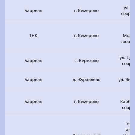
ул. 
Баррель
г. Кемерово
соору
п
ТНК
г. Кемерово
Моло
соору
ул. Це
Баррель
с. Березово
соору
Баррель
д. Журавлево
ул. Янт
Баррель
г. Кемерово
Карбол
соору
тер
авт