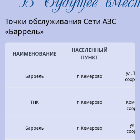
Точки обслуживания Сети АЗС
«Баррель»
НАСЕЛЕННЫЙ
НАИМЕНОВАНИЕ
А
ПУНКТ
ул. Т
Баррель
г. Кемерово
соору
ТНК
г. Кемерово
Комсо
соору
ул. 
Баррель
г. Кемерово
соору